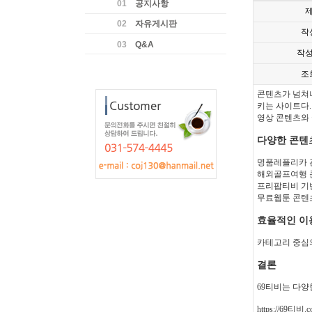
01
공지사항
02
자유게시판
작
03
Q&A
작
조
콘텐츠가 넘쳐나
키는 사이트다.
영상 콘텐츠와 
다양한 콘텐
명품레플리카 관
해외골프여행 콘
프리팝티비 기반
무료웹툰 콘텐츠
효율적인 이
카테고리 중심의
결론
69티비는 다양
https://69티비.